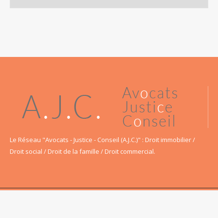
Le Réseau
"Avocats - Justice - Conseil (A.J.C.)" : Droit immobilier /
Droit social / Droit de la famille / Droit commercial.
SITE RÉALISÉ PAR LA STÉ A-TRAIT COMMUNICATION TÉL. : 0161044111