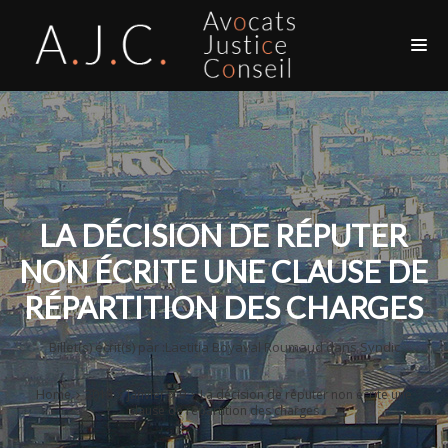
LA DÉCISION DE RÉPUTER
NON ÉCRITE UNE CLAUSE DE
RÉPARTITION DES CHARGES
Billet(s) écrit(s) par :
Laetitia Boyaval Roumaud
dans
Syndic
Home
2018
janvier
9
La décision de réputer non écrite une
clause de répartition des charges