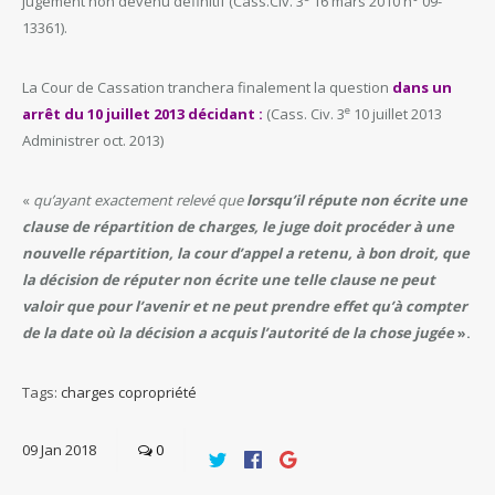
jugement non devenu définitif (Cass.Civ. 3
16 mars 2010 n° 09-
13361).
La Cour de Cassation tranchera finalement la question
dans un
e
arrêt du 10 juillet 2013 décidant :
(Cass. Civ. 3
10 juillet 2013
Administrer oct. 2013)
«
qu’ayant exactement relevé que
lorsqu’il répute non écrite une
clause de répartition de charges, le juge doit procéder à une
nouvelle répartition, la cour d’appel a retenu, à bon droit, que
la décision de réputer non écrite une telle clause ne peut
valoir que pour l’avenir et ne peut prendre effet qu’à compter
de la date où la décision a acquis l’autorité de la chose jugée
».
Tags:
charges
copropriété
09
Jan
2018
0