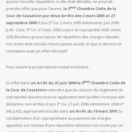
qu’une nouvelle répartition, si elle était décidée, ne pourrait
ème
prendre effet que pour l’avenir
, la 3
Chambre Civile de la
Cour de Cassation par deux Arrêts des 2 mars 2005 et 27
e
septembre 2005
(Cass.3
Civ. 2 mars 2005 Administrer juin 2005
e
p.43 ; Cass. 3
Civ. 27 sept. 2005 Loyers et copropriété 2005 comm.
229) décidera qu’une clause de répartition des charges réputée
non écrite était censée n’avoir jamais existé, et que la décision le
constatant avait un effet rétroactif.
Pour autant la jurisprudence restait incertaine.
ème
En effet dans
un Arrêt du 21 juin 2006
la 3
Chambre Civile de
la Cour de Cassation
retiendra que les clauses du règlement de
copropriété doivent recevoir application tant qu’elles n’ont pas été
e
déclarées non écrites (Cass 3
Civ. 21 juin 2006 Administrer 2006 n°
392 p.62), approuvant ensuite dans
un Arrêt du 16 mars 2010
, la
condamnation d’un copropriétaire au paiement de charges
appelées sur la base d’une répartition déclarée non écrite par un
e